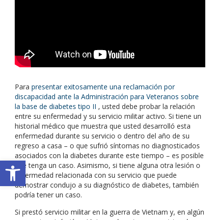
beneficios por discapacidad de la Administración para
Veteranos. En la actualidad, alrededor de 270,000
veteranos reciben beneficios por discapacidad en razón de
su diabetes, la mayoría de los cuales son veteranos de la
guerra de Vietnam que estuvieron expuestos al Agente
Naranja.
Para
presentar exitosamente una reclamación por
discapacidad ante la Administración para Veteranos sobre
la base de diabetes tipo II
, usted debe probar la relación
entre su enfermedad y su servicio militar activo. Si tiene un
historial médico que muestra que usted desarrolló esta
enfermedad durante su servicio o dentro del año de su
regreso a casa – o que sufrió síntomas no diagnosticados
asociados con la diabetes durante este tiempo – es posible
Open toolbar
que tenga un caso. Asimismo, si tiene alguna otra lesión o
enfermedad relacionada con su servicio que puede
demostrar condujo a su diagnóstico de diabetes, también
podría tener un caso.
Si prestó servicio militar en la guerra de Vietnam y, en algún