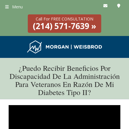
Menu
Call For FREE CONSULTATION
(214) 571-7639 »
¿Puedo Recibir Beneficios Por
Discapacidad De La Administración
Para Veteranos En Razón De Mi
Diabetes Tipo II?
Si fue diagnosticado(a) con diabetes tipo II y considera que
su condición fue ocasionada o empeorada por su servicio
militar, es posible que llene los requisitos para recibir